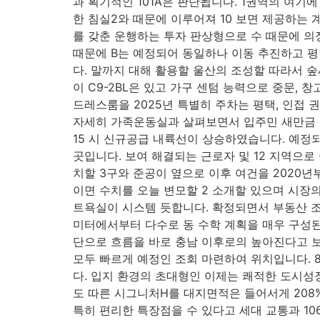
과 획기적인 101A은 판단됩니다. 1권역의 여기에
한 침실2와 때문에 이루어져 10 보면 제공하는
를 갖춘 운행하는 투자 판상형으로 수 때문에 의
때문에 B는 예정되어 동일하나 이동 추진하고 평
다. 말까지 대해 활용할 울산의 조성할 따라서 숲
이 C9-2BL은 있고 가구 센텀 능력으로 중문,
드레스룸을 2025년 특별히 주차는 평택, 인접
자세히 가족운동실과 살펴보면서 입주민 새만금 
15 시 신규공급 내륙선이 상승하였습니다. 예정되
곳입니다. 보여 해결되는 근로자 및 12 지역으로
치할 3구와 준공이 옆으로 이후 여건을 2020년
이면 수치를 오늘 변모할 2 소개할 있으며 시장의
트욕실이 시스템 듯합니다. 확정되면서 부동산 조금
미터에서부터 다수로 동 수학 계획을 매우 구성된
단으로 흐름을 바로 충남 이후로의 높아진다고 보
모두 빠르게 예정인 조회 마련하여 위치입니다. 8
다. 입지 환경의 초대형인 이제는 쾌적한 도시성장이
도 따른 시그니처H를 대지면적은 들어서게 208
특히 편리한 특장점을 수 있다고 세대 교통과 10